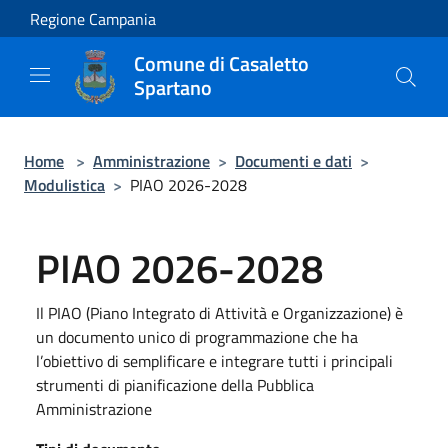
Salta al contenuto principale
Regione Campania
Comune di Casaletto
Spartano
Home
>
Amministrazione
>
Documenti e dati
>
Modulistica
>
PIAO 2026-2028
PIAO 2026-2028
Il PIAO (Piano Integrato di Attività e Organizzazione) è
un documento unico di programmazione che ha
l’obiettivo di semplificare e integrare tutti i principali
strumenti di pianificazione della Pubblica
Amministrazione