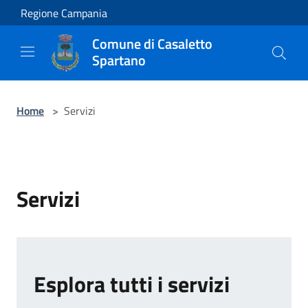
Salta al contenuto principale
Regione Campania
Comune di Casaletto
Spartano
Home
>
Servizi
Servizi
Esplora tutti i servizi