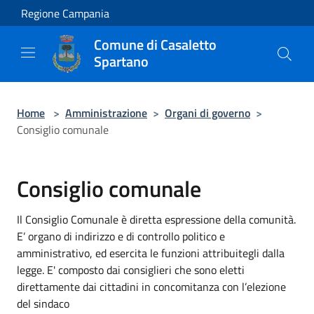
Salta al contenuto principale
Regione Campania
Comune di Casaletto
Spartano
Home
>
Amministrazione
>
Organi di governo
>
Consiglio comunale
Consiglio comunale
Il Consiglio Comunale è diretta espressione della comunità.
E’ organo di indirizzo e di controllo politico e
amministrativo, ed esercita le funzioni attribuitegli dalla
legge. E' composto dai consiglieri che sono eletti
direttamente dai cittadini in concomitanza con l’elezione
del sindaco