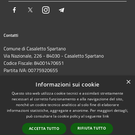
Facebook
Twitter
Instagram
Telegram
Contatti
Comune di Casaletto Spartano
Via Nazionale, 226 - 84030 - Casaletto Spartano
Codice Fiscale: 84001470651
Partita IVA: 00775920655
PEC:
protocollo@pec.comune.casalettospartano.sa.it
×
Informazioni sui cookie
Centralino Unico: 0973374285
Questo sito web utilizza cookie tecnici e assimilati strettamente
necessari al corretto funzionamento e alla navigazione del sito,
nonché un cookie tecnico analitico al solo fine di elaborare
informazioni statistiche, aggregate e anonime. Per maggiori dettagli,
RSS
Copyright © 2026 • Comune di
può consultare la cookie policy al seguente
link
Accessibilità
Casaletto Spartano • Powered
Privacy
Municipium
Accesso
by
•
RIFIUTA TUTTO
ACCETTA TUTTO