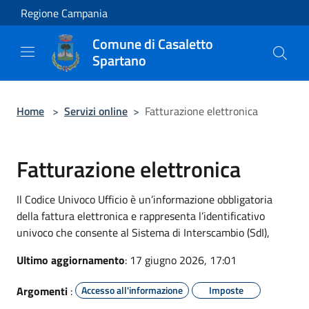
Salta al contenuto principale
Regione Campania
Comune di Casaletto
Spartano
Home
>
Servizi online
>
Fatturazione elettronica
Fatturazione elettronica
Il Codice Univoco Ufficio è un’informazione obbligatoria
della fattura elettronica e rappresenta l’identificativo
univoco che consente al Sistema di Interscambio (SdI),
Ultimo aggiornamento
: 17 giugno 2026, 17:01
Argomenti
:
Accesso all'informazione
Imposte