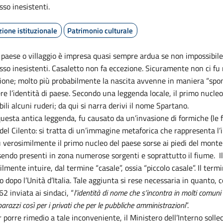
sso inesistenti.
ione istituzionale
Patrimonio culturale
n paese o villaggio è impresa quasi sempre ardua se non impossibile
spesso inesistenti. Casaletto non fa eccezione. Sicuramente non ci 
dazione; molto più probabilmente la nascita avvenne in maniera “sp
 l’identità di paese. Secondo una leggenda locale, il primo nucleo s
ili alcuni ruderi; da qui si narra derivi il nome Spartano.
sta antica leggenda, fu causato da un’invasione di formiche (le for
 del Cilento: si tratta di un’immagine metaforica che rappresenta 
 verosimilmente il primo nucleo del paese sorse ai piedi del monte 
sendo presenti in zona numerose sorgenti e soprattutto il fiume. I
ilmente intuire, dal termine “casale”, ossia “piccolo casale”. Il te
o dopo l’Unità d’Italia. Tale aggiunta si rese necessaria in quanto,
2 inviata ai sindaci, “
l’identità di nome che s’incontra in molti comuni
arazzi così per i privati che per le pubbliche amministrazioni
”.
 porre rimedio a tale inconveniente, il Ministero dell’Interno sollec