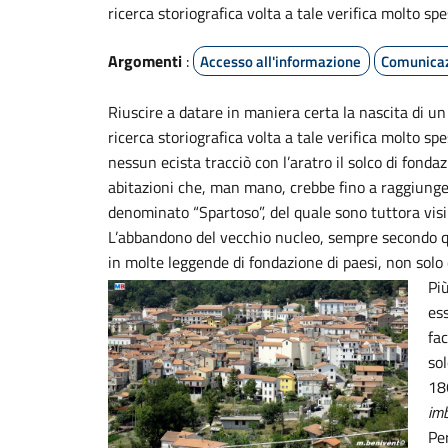
ricerca storiografica volta a tale verifica molto spe
Argomenti
:
Accesso all'informazione
Comunicaz
Riuscire a datare in maniera certa la nascita di u
ricerca storiografica volta a tale verifica molto 
nessun ecista tracciò con l’aratro il solco di fon
abitazioni che, man mano, crebbe fino a raggiungere
denominato “Spartoso”, del quale sono tuttora visib
L’abbandono del vecchio nucleo, sempre secondo que
in molte leggende di fondazione di paesi, non solo
Più
es
fac
sol
186
imb
Per