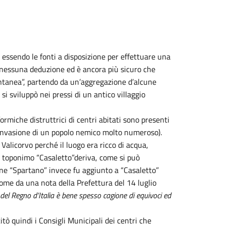
 essendo le fonti a disposizione per effettuare una
fu nessuna deduzione ed è ancora più sicuro che
ontanea”, partendo da un’aggregazione d’alcune
i sviluppò nei pressi di un antico villaggio
miche distruttrici di centri abitati sono presenti
l’invasione di un popolo nemico molto numeroso).
Valicorvo perché il luogo era ricco di acqua,
l toponimo “Casaletto”deriva, come si può
rmine “Spartano” invece fu aggiunto a “Casaletto”
 come da una nota della Prefettura del 14 luglio
 del Regno d’Italia è bene spesso cagione di equivoci ed
itò quindi i Consigli Municipali dei centri che