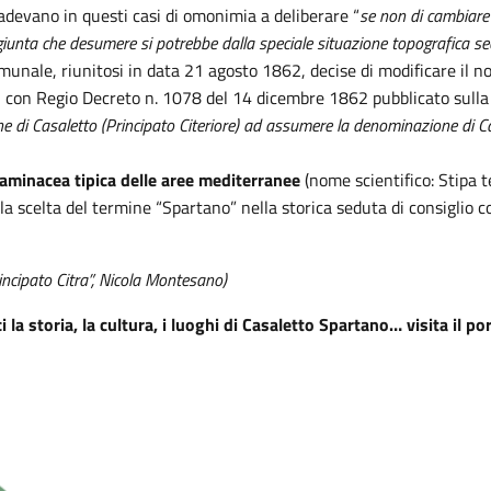
cadevano in questi casi di omonimia a deliberare “
se non di cambiare
iunta che desumere si potre
bbe dalla speciale situazione topografica se
comunale, riunitosi in data 21 agosto 1862, decise di modificare i
 con Regio Decreto n. 1078 del 14 dicembre 1862 pubblicato sulla G
e di Casaletto (Principato Citerior
e) ad assumere la denominazione di Ca
aminacea tipica delle aree mediterranee
(nome scientifico: Stipa 
la scelta del termine “Spartano” nella storica seduta di consiglio c
Principato Citra”, Nicola Montesano)
la storia, la cultura, i luoghi di Casaletto Spartano… visita il po