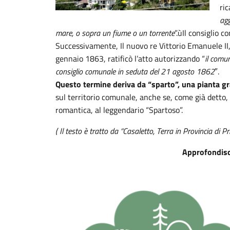
ri
agg
mare, o sopra un fiume o un torrente
”.ùIl consiglio 
Successivamente, Il nuovo re Vittorio Emanuele II,
gennaio 1863, ratificò l’atto autorizzando “
il comun
consiglio comunale in seduta del 21 agosto 1862
″.
Questo termine deriva da “sparto”, una pianta gr
sul territorio comunale, anche se, come già detto, 
romantica, al leggendario “Spartoso”.
( Il testo è tratto da “Casaletto, Terra in Provincia di 
Approfondisci 