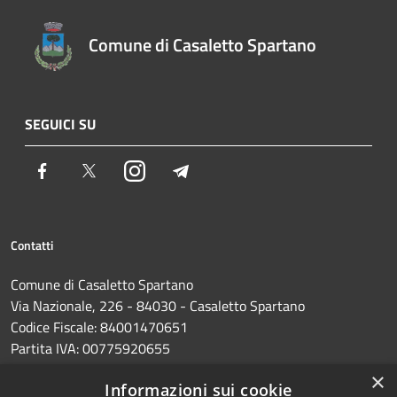
Comune di Casaletto Spartano
SEGUICI SU
Facebook
Twitter
Instagram
Telegram
Contatti
Comune di Casaletto Spartano
Via Nazionale, 226 - 84030 - Casaletto Spartano
Codice Fiscale: 84001470651
Partita IVA: 00775920655
PEC:
protocollo@pec.comune.casalettospartano.sa.it
×
Informazioni sui cookie
Centralino Unico: 0973374285