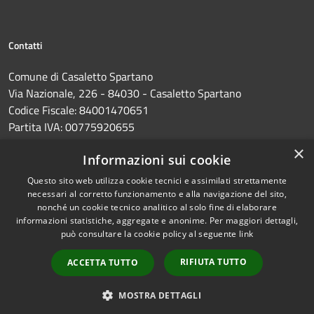
Contatti
Comune di Casaletto Spartano
Via Nazionale, 226 - 84030 - Casaletto Spartano
Codice Fiscale: 84001470651
Partita IVA: 00775920655
PEC:
protocollo@pec.comune.casalettospartano.sa.it
×
Informazioni sui cookie
Centralino Unico: 0973374285
Questo sito web utilizza cookie tecnici e assimilati strettamente
necessari al corretto funzionamento e alla navigazione del sito,
nonché un cookie tecnico analitico al solo fine di elaborare
informazioni statistiche, aggregate e anonime. Per maggiori dettagli,
RSS
Copyright © 2026 • Comune di
può consultare la cookie policy al seguente
link
Accessibilità
Casaletto Spartano • Powered
Privacy
Municipium
Accesso
by
•
RIFIUTA TUTTO
ACCETTA TUTTO
Cookie
redazione
Mappa del sito
MOSTRA DETTAGLI