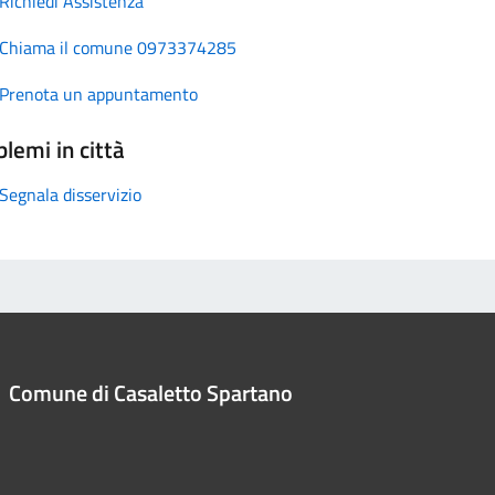
Richiedi Assistenza
Chiama il comune 0973374285
Prenota un appuntamento
lemi in città
Segnala disservizio
Comune di Casaletto Spartano