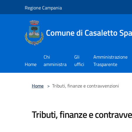
Salta al contenuto principale
Regione Campania
Comune di Casaletto Sp
Chi
Gli
Amministrazione
Home
amministra
uffici
Trasparente
Home
>
Tributi, finanze e contravvenzioni
Tributi, finanze e contravv