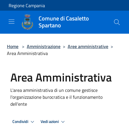
Salta al contenuto principale
Regione Campania
Comune di Casaletto
Spartano
Home
>
Amministrazione
>
Aree amministrative
>
Area Amministrativa
Area Amministrativa
L'area amministrativa di un comune gestisce
l'organizzazione burocratica e il funzionamento
dell'ente
Condividi
Vedi azioni