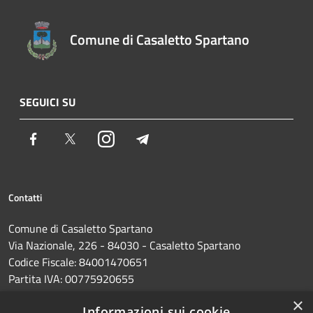
Comune di Casaletto Spartano
SEGUICI SU
Facebook
Twitter
Instagram
Telegram
Contatti
Comune di Casaletto Spartano
Via Nazionale, 226 - 84030 - Casaletto Spartano
Codice Fiscale: 84001470651
Partita IVA: 00775920655
PEC:
protocollo@pec.comune.casalettospartano.sa.it
×
Informazioni sui cookie
Centralino Unico: 0973374285